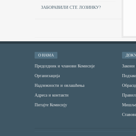
ЗАБОРАВИЛИ СТЕ ЛОЗИНКУ?
О НАМА
ДОК
Председник и чланови Комисије
Закони
Организација
Подзако
Надлежности и овлашћења
Обрасц
Адреса и контакти
Правил
Питајте Комисију
Мишље
Ставов