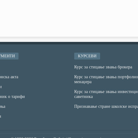
УМЕНТИ
КУРСЕВИ
Курс за стицање звања брокера
нска акта
Курс за стицање звања портфолио
менаџера
и
Курс за стицање звања инвестици
ник о тарифи
саветника
ња
Признавање стране школске испр
и