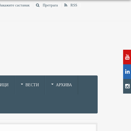
Закажите састанак
Претрага
RSS
НИЦИ
ВЕСТИ
АРХИВА