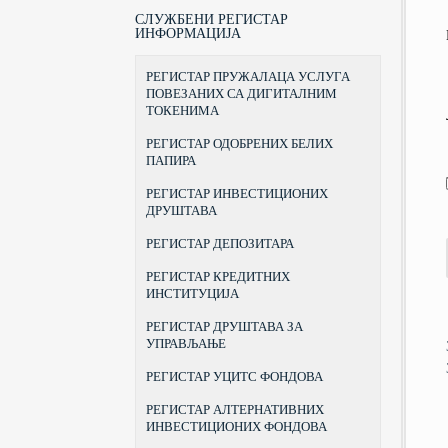
ПРАВНИ СТАТУС, НАДЛЕЖНОСТИ
ЗАКОНИ
КУРС ЗА СТИЦАЊЕ ЗВАЊА
БЕОГРАДСКА БЕРЗА
СЛУЖБЕНИ РЕГИСТАР
И ОВЛАШЋЕЊА
БРОКЕРА
ПОДЗАКОНСКА АКТА
ЦЕНТРАЛНИ РЕГИСТАР ХАРТИЈА
ИНФОРМАЦИЈА
ОРГАНИЗАЦИЈА
КУРС ЗА СТИЦАЊЕ ЗВАЊА
ОД ВРЕДНОСТИ
ОБРАСЦИ
ПОРТФОЛИО МЕНАЏЕРА
ПРEДСEДНИК И ЧЛAНOВИ
ИНВЕСТИЦИОНА ДРУШТВА
РЕГИСТАР ПРУЖАЛАЦА УСЛУГА
ПРАВИЛНИК О ТАРИФИ
КОМИСИЈЕ
КУРС ЗА СТИЦАЊЕ ЗВАЊА
ПОВЕЗАНИХ СА ДИГИТАЛНИМ
ДРУШТВА ЗА УПРАВЉАЊЕ
ИНВЕСТИЦИОНОГ САВЕТНИКА
САЗИВИ
ИНВЕСТИЦИОНИМ ФОНДОВИМА
ТОКЕНИМА
ПРИЗНАВАЊЕ СТРАНЕ ШКОЛСКЕ
ИСТОРИЈАТ
ИСПРАВЕ
РЕГИСТАР ОДОБРЕНИХ БЕЛИХ
АДРЕСА И КОНТАКТИ
ПАПИРА
ПРАВИЛНИК О СТИЦАЊУ ЗВАЊА
И ДАВАЊУ ДОЗВОЛЕ ЗА
ОБАВЉАЊЕ ПОСЛОВА БРОКЕРА,
РЕГИСТАР ИНВЕСТИЦИОНИХ
ИНВЕСТИЦИОНОГ САВЕТНИКА И
ДРУШТАВА
ПОРТФОЛИО МЕНАЏЕРА
РЕГИСТАР ДЕПОЗИТАРА
РЕГИСТАР КРЕДИТНИХ
ИНСТИТУЦИЈА
РЕГИСТАР ДРУШТАВА ЗА
УПРАВЉАЊЕ
РЕГИСТАР УЦИТС ФОНДОВА
РЕГИСТАР АЛТЕРНАТИВНИХ
ИНВЕСТИЦИОНИХ ФОНДОВА