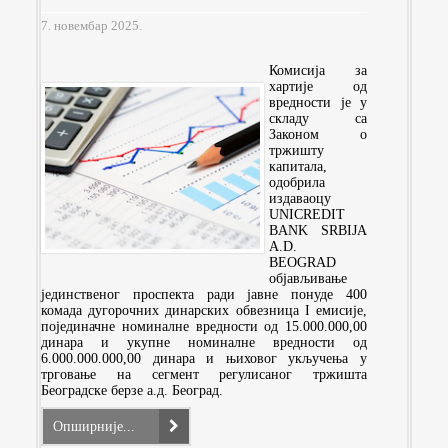
7. новембар 2025.
Комисија за
хартије од
вредности је у
складу са
Законом о
тржишту
капитала,
одобрила
издаваоцу
UNICREDIT
BANK SRBIJA
A.D.
BEOGRAD
објављивање
јединственог проспекта ради јавне понуде 400
комада дугорочних динарских обвезница I емисије,
појединачне номиналне вредности од 15.000.000,00
динара и укупне номиналне вредности од
6.000.000.000,00 динара и њиховог укључења у
трговање на сегмент регулисаног тржишта
Београдске берзе а.д. Београд.
Опширније...