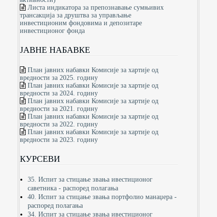
Листа индикатора за препознавање сумњивих
трансакција за друштва за управљање
инвестиционим фондовима и депозитаре
инвестиционог фонда
ЈАВНЕ НАБАВКЕ
План јавних набавки Комисије за хартије од
вредности за 2025. годину
План јавних набавки Комисије за хартије од
вредности за 2024. годину
План јавних набавки Комисије за хартије од
вредности за 2021. годину
План јавних набавки Комисије за хартије од
вредности за 2022. годину
План јавних набавки Комисије за хартије од
вредности за 2023. годину
КУРСЕВИ
35. Испит за стицање звања ивестиционог
саветника - распоред полагања
40. Испит за стицање звања портфолио манаџера -
распоред полагања
34. Испит за стицање звања ивестиционог