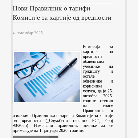
Нови Правилник о тарифи
Комисије за хартије од вредности
4. новембар 2025.
Комисија за
хартије од
вредности
обавештава
учеснике на
тржишту и
остале
обвезнике и
кориснике
услуга, да је 25.
октобра 2025.
године ступио
на снагу
Правилник о
изменама Правилника о тарифи Комисије за хартије
од вредности („Службени гласник РС”, број
90/2025). Измењени правилник почиње да се
примењује од 1. јануара 2026. године.