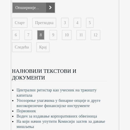
Опширније...
Старт
Претходна
3
4
5
6
7
8
9
10
11
12
Следећа
Крај
НАЈНОВИЈИ ТЕКСТОВИ И
ДОКУМЕНТИ
Централни регистар као учесник на тржишту
капитала
Упозорење улагачима у бинарне опције и друге
високоризичне финансијске инструменте
Појмовник
Водич за издавање корпоративних обвезница
На који начин упутити Комисији захтев за давање
мишљења