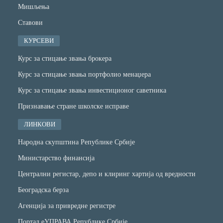
Мишљења
Ставови
КУРСЕВИ
Курс за стицање звања брокера
Курс за стицање звања портфолио менаџера
Курс за стицање звања инвестиционог саветника
Признавање стране школске исправе
ЛИНКОВИ
Народна скупштина Републике Србије
Министарство финансијa
Централни регистар, депо и клиринг хартија од вредности
Београдска берза
Агенција за привредне регистре
Портал еУПРАВА Републике Србије