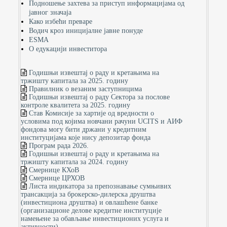
Подношење захтева за приступ информацијама од
јавног значаја
Како избећи преваре
Водич кроз иницијалне јавне понуде
ESMA
О едукацији инвеститора
Годишњи извештај о раду и кретањима на
тржишту капитала за 2025. годину
Правилник о везаним заступницима
Годишњи извештај о раду Сектора за послове
контроле квалитета за 2025. годину
Став Комисије за хартије од вредности о
условима под којима новчани рачуни UCITS и АИФ
фондова могу бити држани у кредитним
институцијама које нису депозитар фонда
Програм рада 2026.
Годишњи извештај о раду и кретањима на
тржишту капитала за 2024. годину
Смернице КХоВ
Смернице ЦРХОВ
Листа индикатора за препознавање сумњивих
трансакција за брокерско-дилерска друштва
(инвестициона друштва) и овлашћене банке
(организационе делове кредитне институције
намењене за обављање инвестиционих услуга и
активности)