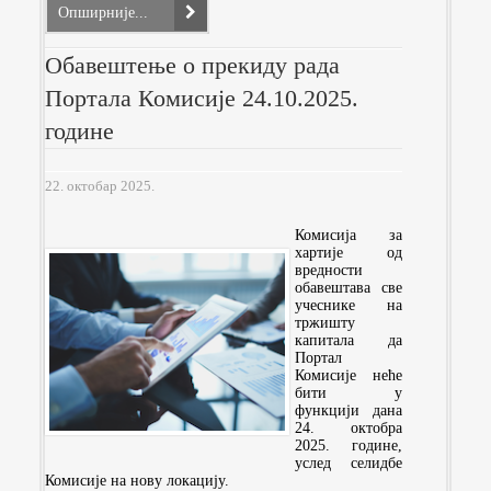
Опширније...
Обавештење о прекиду рада
Портала Комисије 24.10.2025.
године
22. октобар 2025.
Комисија за
хартије од
вредности
обавештава све
учеснике на
тржишту
капитала да
Портал
Комисије неће
бити у
функцији дана
24. октобра
2025. године,
услед селидбе
Комисије на нову локацију.