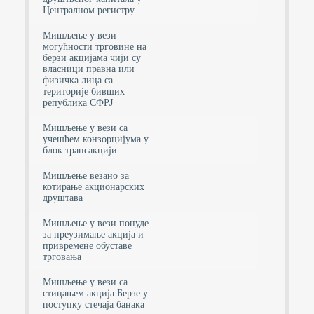
Централном регистру
Мишљење у вези
могућности трговине на
берзи акцијама чији су
власници правна или
физичка лица са
територије бивших
република СФРЈ
Мишљење у вези са
учешћем конзорцијума у
блок трансакцији
Мишљење везано за
котирање акционарских
друштава
Мишљење у вези понуде
за преузимање акција и
привремене обуставе
трговања
Мишљење у вези са
стицањем акција Берзе у
поступку стечаја банака