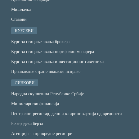
Мишљења
Ставови
КУРСЕВИ
Курс за стицање звања брокера
Курс за стицање звања портфолио менаџера
Курс за стицање звања инвестиционог саветника
Признавање стране школске исправе
ЛИНКОВИ
Народна скупштина Републике Србије
Министарство финансијa
Централни регистар, депо и клиринг хартија од вредности
Београдска берза
Агенција за привредне регистре