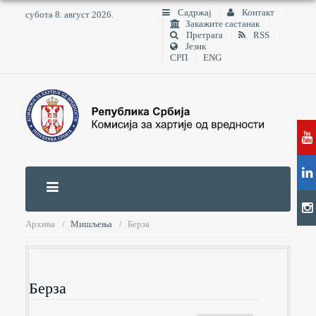
Садржај
Контакт
субота 8. август 2026.
Закажите састанак
Претрага
RSS
Језик
СРП
ENG
Архива
Мишљења
Берза
Берза