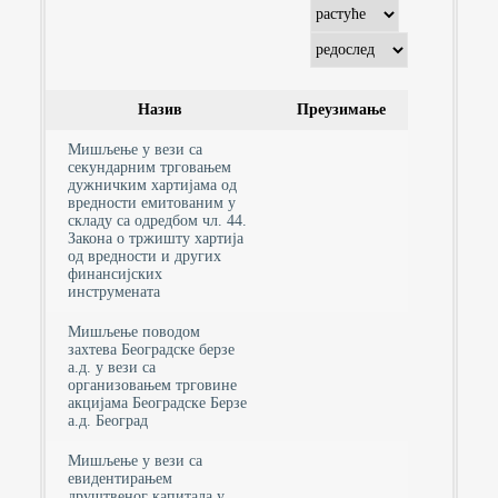
Назив
Преузимање
Мишљење у вези са
секундарним трговањем
дужничким хартијама од
вредности емитованим у
складу са одредбом чл. 44.
Закона о тржишту хартија
од вредности и других
финансијских
инструмената
Мишљење поводом
захтева Београдске берзе
а.д. у вези са
организовањем трговине
акцијама Београдске Берзе
а.д. Београд
Мишљење у вези са
евидентирањем
друштвеног капитала у