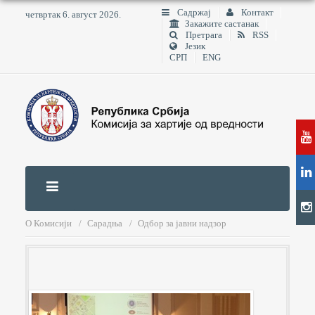
Садржај
Контакт
четвртак 6. август 2026.
Закажите састанак
Претрага
RSS
Језик
СРП
ENG
О Комисији
Сарадња
Одбор за јавни надзор