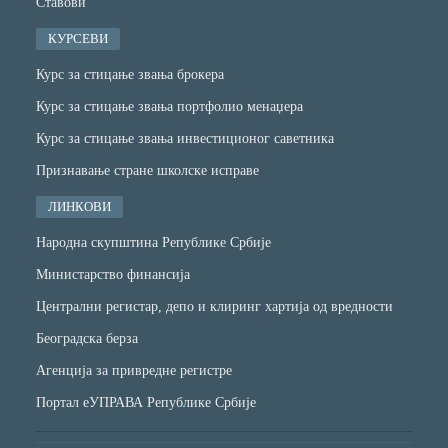
Ставови
КУРСЕВИ
Курс за стицање звања брокера
Курс за стицање звања портфолио менаџера
Курс за стицање звања инвестиционог саветника
Признавање стране школске исправе
ЛИНКОВИ
Народна скупштина Републике Србије
Министарство финансијa
Централни регистар, депо и клиринг хартија од вредности
Београдска берза
Агенција за привредне регистре
Портал еУПРАВА Републике Србије