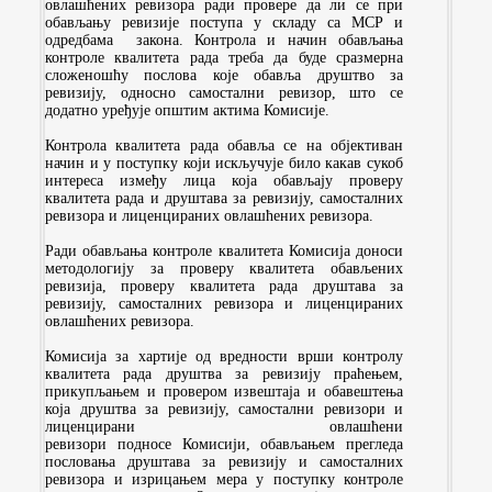
овлашћених ревизора ради провере да ли се при
обављању ревизије поступа у складу са МСР и
одредбама закона. Контрола и начин обављања
контроле квалитета рада треба да буде сразмерна
сложеношћу послова које обавља друштво за
ревизију, односно самостални ревизор, што се
додатно уређује општим актима Комисије.
Контрола квалитета рада обавља се на објективан
начин и у поступку који искључује било какав сукоб
интереса између лица која обављају проверу
квалитета рада и друштава за ревизију, самосталних
ревизора и лиценцираних овлашћених ревизора.
Ради обављања контроле квалитета Комисија доноси
методологију за проверу квалитета обављених
ревизија, проверу квалитета рада друштава за
ревизију, самосталних ревизора и лиценцираних
овлашћених ревизора.
Комисија за хартије од вредности врши контролу
квалитета рада друштва за ревизију праћењем,
прикупљањем и провером извештаја и обавештења
која друштва за ревизију,
самостални ревизори и
лиценцирани овлашћени
ревизори
подносе
Комисији
, обављањем прегледа
пословања друштава за ревизију и самосталних
ревизора и изрицањем мера у поступку контроле