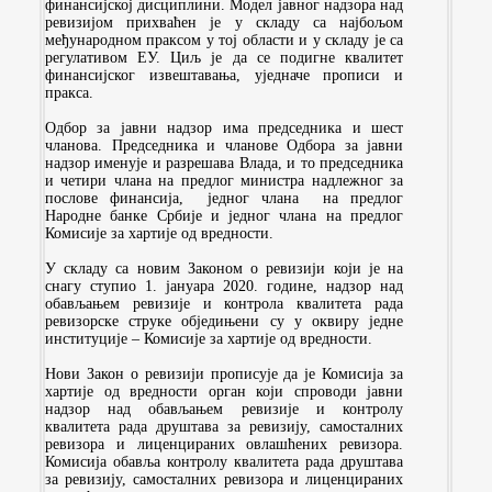
финансијској дисциплини. Модел јавног надзора над
ревизијом прихваћен је у складу са најбољом
међународном праксом у тој области и у складу је са
регулативом ЕУ. Циљ је да се подигне квалитет
финансијског извештавања, уједначе прописи и
пракса.
Одбор за јавни надзор има председника и шест
чланова. Председника и чланове Одбора за јавни
надзор именује и разрешава Влада, и то председника
и четири члана на предлог министра надлежног за
послове финансија, једног члана на предлог
Народне банке Србије и једног члана на предлог
Комисије за хартије од вредности.
У складу са новим Законом о ревизији који је на
снагу ступио 1. јануара 2020. године, надзор над
обављањем ревизије и контрола квалитета рада
ревизорске струке обједињени су у оквиру једне
институције – Комисије за хартије од вредности.
Нови Закон о ревизији прописује да је Комисија за
хартије од вредности орган који спроводи јавни
надзор над обављањем ревизије и контролу
квалитета рада друштава за ревизију, самосталних
ревизора и лиценцираних овлашћених ревизора.
Комисија обавља контролу квалитета рада друштава
за ревизију, самосталних ревизора и лиценцираних