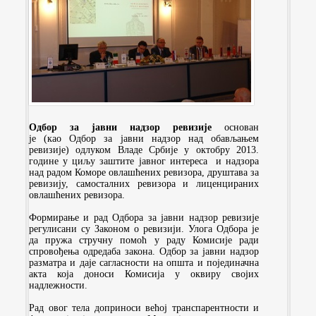
Одбор за јавни надзор ревизије
основан
је
(као
Одбор за јавни надзор над обављањем
ревизије) одлуком Владе Србије у октобру 2013.
године у циљу заштите јавног интереса и надзора
над радом Коморе овлашћених ревизора, друштава за
ревизију, самосталних ревизора и лиценцираних
овлашћених ревизора.
Формирање и рад Одбора за јавни надзор ревизије
регулисани су Законом о ревизији. Улога Одбора је
да
пружа стручну помоћ у раду Комисије ради
спровођења одредаба закона.
Одбор за јавни надзор
разматра и даје сагласности на општа и појединачна
акта која доноси Комисија у оквиру својих
надлежности.
Рад овог тела доприноси већој транспарентности и