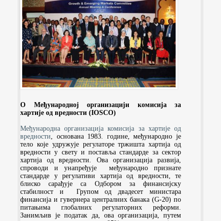
О Међународној организацији комисија за
хартије од вредности (IOSCO)
Међународна организација комисија за хартије од
вредности
, основана 1983. године, међународно је
тело које удружује регулаторе тржишта хартија од
вредности у свету и поставља стандарде за сектор
хартија од вредности. Ова организација развија,
спроводи и унапређује међународно признате
стандарде у регулативи хартија од вредности, те
блиско сарађује са Одбором за финансијску
стабилност и Групом од двадесет министара
финансија и гувернера централних банака (G-20) по
питањима глобалних регулаторних реформи.
Занимљив је податак да, ова организација, путем