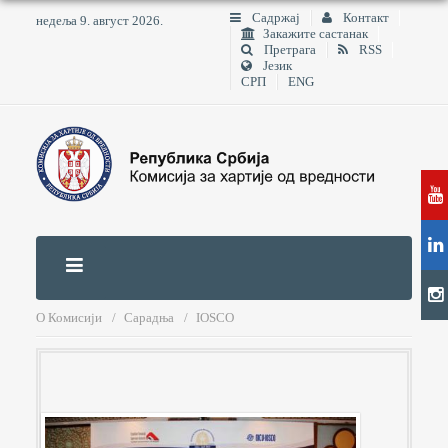
Садржај
Контакт
недеља 9. август 2026.
Закажите састанак
Претрага
RSS
Језик
СРП
ENG
О Комисији
Сарадња
IOSCO