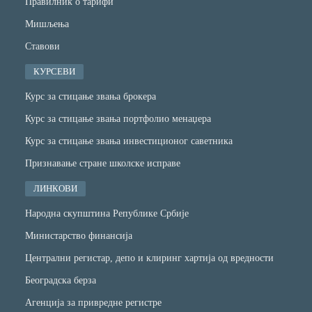
Правилник о тарифи
Мишљења
Ставови
КУРСЕВИ
Курс за стицање звања брокера
Курс за стицање звања портфолио менаџера
Курс за стицање звања инвестиционог саветника
Признавање стране школске исправе
ЛИНКОВИ
Народна скупштина Републике Србије
Министарство финансијa
Централни регистар, депо и клиринг хартија од вредности
Београдска берза
Агенција за привредне регистре