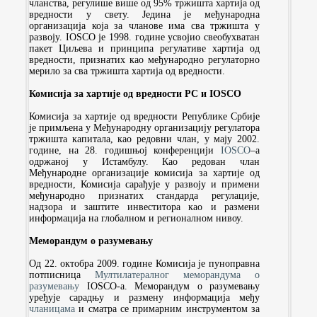
чланства, регулише више од 95% тржишта хартија од
вредности у свету. Једина је међународна
организација која за чланове има сва тржишта у
развоју. IOSCO је 1998. године усвојио свеобухватан
пакет Циљева и принципа регулативе хартија од
вредности, признатих као међународно регулаторно
мерило за сва тржишта хартија од вредности.
Комисија за хартије од вредности РС и IOSCO
Комисија за хартије од вредности Републике Србије
је примљена у Међународну организацију регулатора
тржишта капитала, као редовни члан, у мају 2002.
године, на 28. годишњој конференцији
IOSCO
–а
одржаној у Истамбулу. Као редован члан
Међународне организације комисија за хартије од
вредности, Комисија сарађује у развоју и примени
међународно признатих стандарда регулације,
надзора и заштите инвеститора као и размени
информација на глобалном и регионалном нивоу.
Меморандум о разумевању
Од 22. октобра 2009. године Комисија је пуноправна
потписница
Мултилатералног меморандума о
разумевању
IOSCO-а. Меморандум о разумевању
уређује сарадњу и размену информација међу
чланицама
и сматра се примарним инструментом за