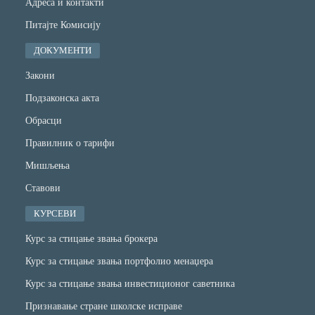
Адреса и контакти
Питајте Комисију
ДОКУМЕНТИ
Закони
Подзаконска акта
Обрасци
Правилник о тарифи
Мишљења
Ставови
КУРСЕВИ
Курс за стицање звања брокера
Курс за стицање звања портфолио менаџера
Курс за стицање звања инвестиционог саветника
Признавање стране школске исправе