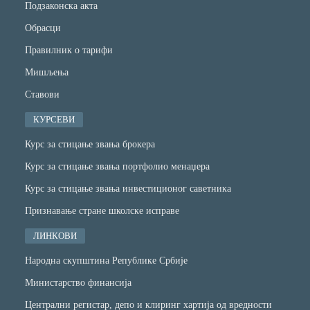
Подзаконска акта
Обрасци
Правилник о тарифи
Мишљења
Ставови
КУРСЕВИ
Курс за стицање звања брокера
Курс за стицање звања портфолио менаџера
Курс за стицање звања инвестиционог саветника
Признавање стране школске исправе
ЛИНКОВИ
Народна скупштина Републике Србије
Министарство финансијa
Централни регистар, депо и клиринг хартија од вредности