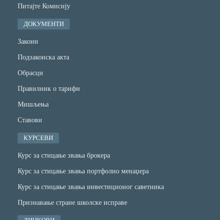
Питајте Комисију
ДОКУМЕНТИ
Закони
Подзаконска акта
Обрасци
Правилник о тарифи
Мишљења
Ставови
КУРСЕВИ
Курс за стицање звања брокера
Курс за стицање звања портфолио менаџера
Курс за стицање звања инвестиционог саветника
Признавање стране школске исправе