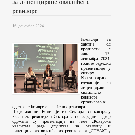
за лиценциране овлашћене
ревизоре
16. децембар 2024.
Комисија за
хартије од
вредности је
дана 12.
децембра 2024.
године одржала
презентације у
оквиру
Континуиране
едукације за
лиценциране
овлашћене
ревизоре
организоване
од стране Коморе овлашћених ревизора.
Представници Комисије из Сектора за контролу
квалитета ревизије и Сектора за непосредни надзор
одржали су презентације на теме „Контрола
квалитета рада друштава за ревизију и
лиценцираних овлашћених ревизора“ и „СПН/ФТ у