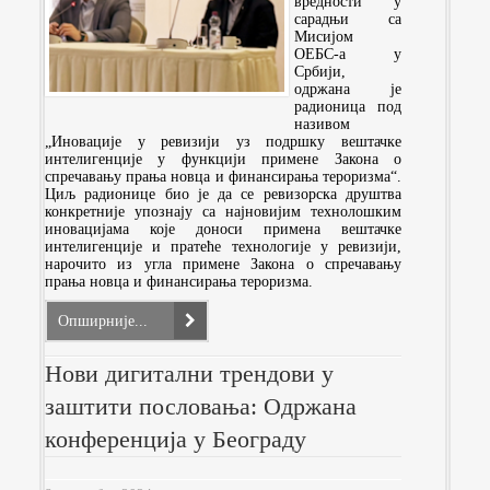
вредности у
сарадњи са
Мисијом
ОЕБС-а у
Србији,
одржана је
радионица под
називом
„Иновације у ревизији уз подршку вештачке
интелигенције у функцији примене Закона о
спречавању прања новца и финансирања тероризма“.
Циљ радионице био је да се ревизорска друштва
конкретније упознају са најновијим технолошким
иновацијама које доноси примена вештачке
интелигенције и пратеће технологије у ревизији,
нарочито из угла примене Закона о спречавању
прања новца и финансирања тероризма.
Опширније...
Нови дигитални трендови у
заштити пословања: Одржана
конференција у Београду