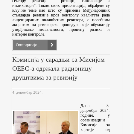
сектору ревизије – ризици, типологије и
индикатори“. Током ових презентација, обрађене су
кључне теме као што су примена Међународних
стандарда ревизије кроз контролу квалитета рада
лиценцираних овлашћених ревизора, с посебним
акцентом на ревизорске процедуре које обухватају
утврђивање независности, процену ризика и
интерне контроле.
Опширније...
Комисија у сарадњи са Мисијом
ОЕБС-а одржала радионицу
друштвима за ревизију
4. децембар 2024.
Дана 3.
децембра 2024.
године, у
организацији
Комисије за
хартије од