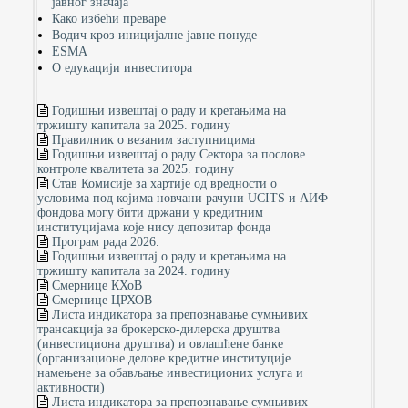
јавног значаја
Како избећи преваре
Водич кроз иницијалне јавне понуде
ESMA
О едукацији инвеститора
Годишњи извештај о раду и кретањима на
тржишту капитала за 2025. годину
Правилник о везаним заступницима
Годишњи извештај о раду Сектора за послове
контроле квалитета за 2025. годину
Став Комисије за хартије од вредности о
условима под којима новчани рачуни UCITS и АИФ
фондова могу бити држани у кредитним
институцијама које нису депозитар фонда
Програм рада 2026.
Годишњи извештај о раду и кретањима на
тржишту капитала за 2024. годину
Смернице КХоВ
Смернице ЦРХОВ
Листа индикатора за препознавање сумњивих
трансакција за брокерско-дилерска друштва
(инвестициона друштва) и овлашћене банке
(организационе делове кредитне институције
намењене за обављање инвестиционих услуга и
активности)
Листа индикатора за препознавање сумњивих