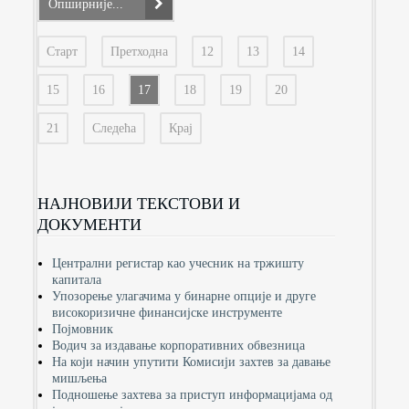
Опширније...
Старт
Претходна
12
13
14
15
16
17
18
19
20
21
Следећа
Крај
НАЈНОВИЈИ ТЕКСТОВИ И
ДОКУМЕНТИ
Централни регистар као учесник на тржишту
капитала
Упозорење улагачима у бинарне опције и друге
високоризичне финансијске инструменте
Појмовник
Водич за издавање корпоративних обвезница
На који начин упутити Комисији захтев за давање
мишљења
Подношење захтева за приступ информацијама од