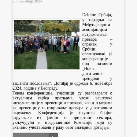
8. новембар 2024.
Deloitte Србија,
у сарадњи са
Међународном
асоцијацијом
истражитеља
превара –
огранак у
Србији,
организовао је
конференцију
под називом
„Нови
дигитални
трендови у
заштити пословања“. Догађај је одржан 6. новембра
2024. године у Београду.
Током конференције, учесници су разговарали о
актуелним сајбер претњама, улози вештачке
интелигенције у превенцији превара, као и о мерама
за превенцију и откривање превара у дигиталном
окружењу. Конференција је окупила бројне
стручњаке из јавног и приватног сектора,
укључујући и представнике Комисије, који су
активно учествовали у раду овог значајног догађаја.