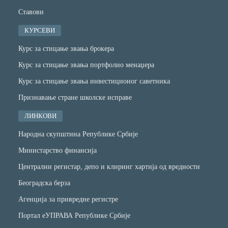
Ставови
КУРСЕВИ
Курс за стицање звања брокера
Курс за стицање звања портфолио менаџера
Курс за стицање звања инвестиционог саветника
Признавање стране школске исправе
ЛИНКОВИ
Народна скупштина Републике Србије
Министарство финансијa
Централни регистар, депо и клиринг хартија од вредности
Београдска берза
Агенција за привредне регистре
Портал еУПРАВА Републике Србије