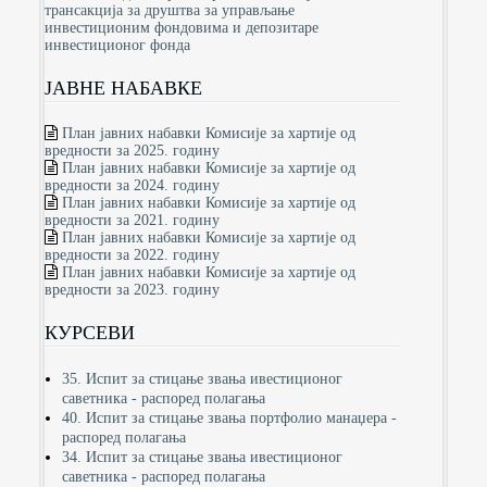
трансакција за друштва за управљање
инвестиционим фондовима и депозитаре
инвестиционог фонда
ЈАВНЕ НАБАВКЕ
План јавних набавки Комисије за хартије од
вредности за 2025. годину
План јавних набавки Комисије за хартије од
вредности за 2024. годину
План јавних набавки Комисије за хартије од
вредности за 2021. годину
План јавних набавки Комисије за хартије од
вредности за 2022. годину
План јавних набавки Комисије за хартије од
вредности за 2023. годину
КУРСЕВИ
35. Испит за стицање звања ивестиционог
саветника - распоред полагања
40. Испит за стицање звања портфолио манаџера -
распоред полагања
34. Испит за стицање звања ивестиционог
саветника - распоред полагања