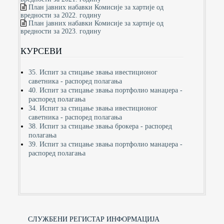
План јавних набавки Комисије за хартије од
вредности за 2022. годину
План јавних набавки Комисије за хартије од
вредности за 2023. годину
КУРСЕВИ
35. Испит за стицање звања ивестиционог
саветника - распоред полагања
40. Испит за стицање звања портфолио манаџера -
распоред полагања
34. Испит за стицање звања ивестиционог
саветника - распоред полагања
38. Испит за стицање звања брокера - распоред
полагања
39. Испит за стицање звања портфолио манаџера -
распоред полагања
СЛУЖБЕНИ РЕГИСТАР ИНФОРМАЦИЈА