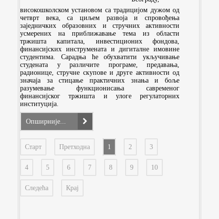
високошколском установом са традицијом дужом од
четврт века, са циљем развоја и спровођења
заједничких образовних и стручних активности
усмерених на приближавање тема из области
тржишта капитала, инвестиционих фондова,
финансијских инструмената и дигиталне имовине
студентима. Сарадња ће обухватити укључивање
студената у различите програме, предавања,
радионице, стручне скупове и друге активности од
значаја за стицање практичних знања и боље
разумевање функционисања савременог
финансијског тржишта и улоге регулаторних
институција.
Опширније...
Старт
Претходна
1
2
3
4
5
6
7
8
9
10
Следећа
Крај