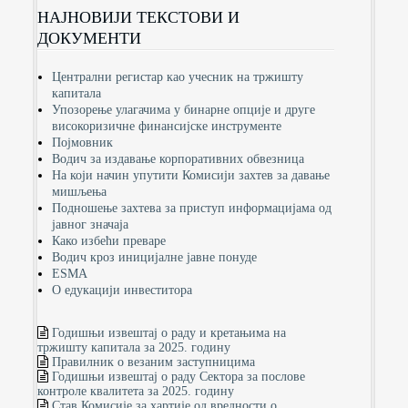
НАЈНОВИЈИ ТЕКСТОВИ И
ДОКУМЕНТИ
Централни регистар као учесник на тржишту
капитала
Упозорење улагачима у бинарне опције и друге
високоризичне финансијске инструменте
Појмовник
Водич за издавање корпоративних обвезница
На који начин упутити Комисији захтев за давање
мишљења
Подношење захтева за приступ информацијама од
јавног значаја
Како избећи преваре
Водич кроз иницијалне јавне понуде
ESMA
О едукацији инвеститора
Годишњи извештај о раду и кретањима на
тржишту капитала за 2025. годину
Правилник о везаним заступницима
Годишњи извештај о раду Сектора за послове
контроле квалитета за 2025. годину
Став Комисије за хартије од вредности о