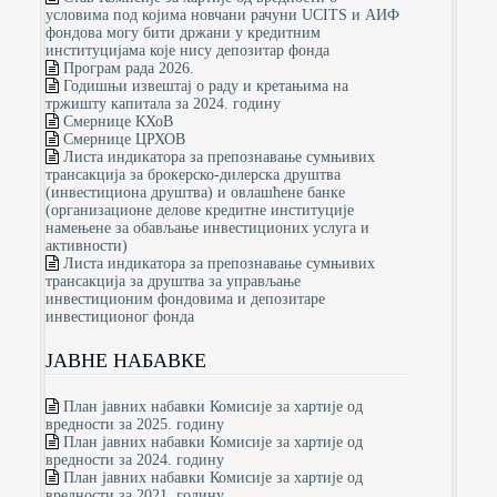
условима под којима новчани рачуни UCITS и АИФ
фондова могу бити држани у кредитним
институцијама које нису депозитар фонда
Програм рада 2026.
Годишњи извештај о раду и кретањима на
тржишту капитала за 2024. годину
Смернице КХоВ
Смернице ЦРХОВ
Листа индикатора за препознавање сумњивих
трансакција за брокерско-дилерска друштва
(инвестициона друштва) и овлашћене банке
(организационе делове кредитне институције
намењене за обављање инвестиционих услуга и
активности)
Листа индикатора за препознавање сумњивих
трансакција за друштва за управљање
инвестиционим фондовима и депозитаре
инвестиционог фонда
ЈАВНЕ НАБАВКЕ
План јавних набавки Комисије за хартије од
вредности за 2025. годину
План јавних набавки Комисије за хартије од
вредности за 2024. годину
План јавних набавки Комисије за хартије од
вредности за 2021. годину