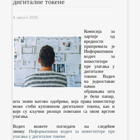
дигиталне токене
4. август 2026.
Комисија за
хартије од
вредности
припремила је
Информативни
водич за
инвеститоре
пре улагања у
дигиталне
токене. Водич
на једноставан
начин
објашњава шта
је бели папир,
шта значи његово одобрење, која права инвеститор
може стећи куповином дигиталног токена, као и
који су кључни ризици повезани са овом врстом
улагања.
Водич можете погледати на следећем
линку:
Информативни водич за инвеститоре пре
улагања у дигиталне токене