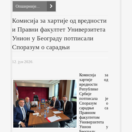
Опширније...
Комисија за хартије од вредности
и Правни факултет Универзитета
Унион у Београду потписали
Споразум о сарадњи
12. јун 2026.
Комисија за
хартије од
вредности
Републике
Србије
потписала је
Споразум о
сарадњи са
Правним
факултетом
Универзитета
Унион у
Београду,