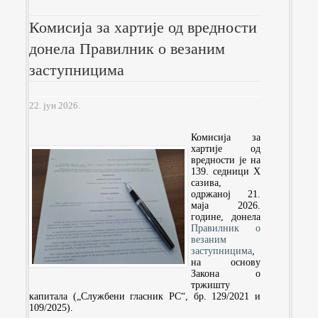
Комисија за хартије од вредности
донела Правилник о везаним
заступницима
22. јун 2026.
Комисија за
хартије од
вредности је на
139. седници X
сазива,
одржаној 21.
маја 2026.
године, донела
Правилник о
везаним
заступницима
,
на основу
Закона о
тржишту
капитала („Службени гласник РС“, бр. 129/2021 и
109/2025).