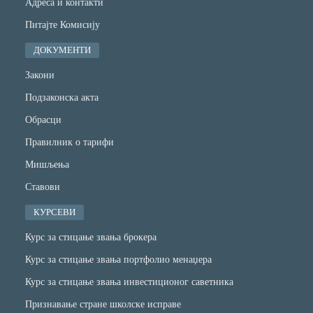
Адреса и контакти
Питајте Комисију
ДОКУМЕНТИ
Закони
Подзаконска акта
Обрасци
Правилник о тарифи
Мишљења
Ставови
КУРСЕВИ
Курс за стицање звања брокера
Курс за стицање звања портфолио менаџера
Курс за стицање звања инвестиционог саветника
Признавање стране школске исправе