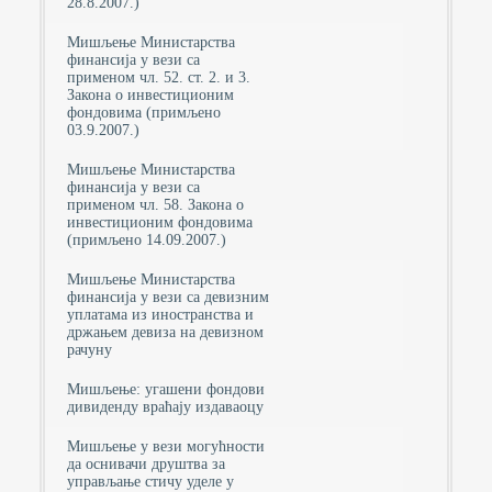
28.8.2007.)
Мишљење Министарства
финансија у вези са
применом чл. 52. ст. 2. и 3.
Закона о инвестиционим
фондовима (примљено
03.9.2007.)
Мишљење Министарства
финансија у вези са
применом чл. 58. Закона о
инвестиционим фондовима
(примљено 14.09.2007.)
Мишљење Министарства
финансија у вези са девизним
уплатама из иностранства и
држањем девиза на девизном
рачуну
Мишљење: угашени фондови
дивиденду враћају издаваоцу
Мишљење у вези могућности
да оснивачи друштва за
управљање стичу уделе у