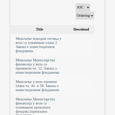
Title
Download
Мишљење поводом питања у
вези сa тумачењем члана 2.
Закона о инвестиционим
фондовима
Мишљење Министарства
финансија у вези са
применом чл. 12. Закона о
инвестиционим фондовима
Мишљење у вези примене
члана чл. 44. и 58. Закона о
инвестиционим фондовима
Мишљење Министарства
финансија у вези са
оснивањем приватних
фондова (примљено